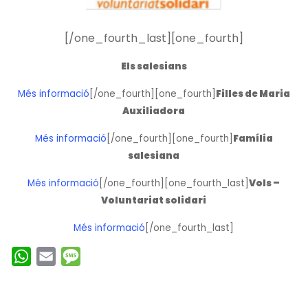
[/one_fourth_last][one_fourth]
Els salesians
Més informació
[/one_fourth][one_fourth]
Filles de Maria
Auxiliadora
Més informació
[/one_fourth][one_fourth]
Família
salesiana
Més informació
[/one_fourth][one_fourth_last]
Vols –
Voluntariat solidari
Més informació
[/one_fourth_last]
W
E
M
h
m
e
a
a
s