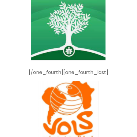
[/one_fourth][one_fourth_last]