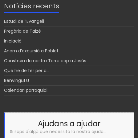
Notícies recents
Estudi de l’Evangeli
Pregària de Taizè
Iniciació
Anem d’excursió a Poblet
Construïm la nostra Torre cap a Jesús
Que he de fer per a…
Benvinguts!
Calendari parroquial
Ajudans a ajudar
Si saps d'algù que necessita la nostra ajuda...