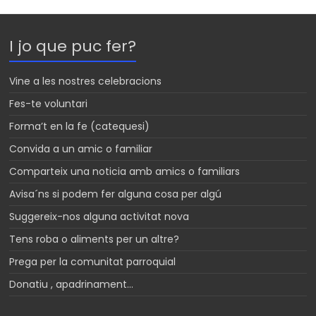
t
i
s
s
l
a
I jo que puc fer?
A
g
p
e
Vine a les nostres celebracions
p
Fes-te voluntari
Forma’t en la fe (catequesi)
Convida a un amic o familiar
Comparteix una noticia amb amics o familiars
Avisa´ns si podem fer alguna cosa per algú
Suggereix-nos alguna activitat nova
Tens roba o aliments per un altre?
Prega per la comunitat parroquial
Donatiu , apadrinament…