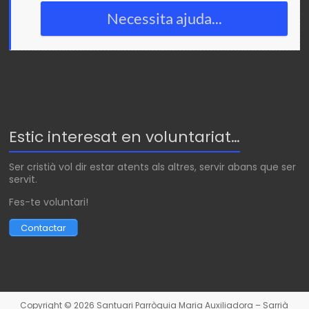
Necessita ajuda...
Estic interesat en voluntariat…
Ser cristià vol dir estar atents als altres, servir abans que ser
servit.
Fes-te voluntari!
Contactar
Copyright © 2026
Santuari Parròquia Maria Auxiliadora – Sarrià