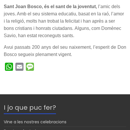
Sant Joan Bosco, és el sant de la joventut,
l’amic dels
joves. Amb el seu sistema educatiu, basat en la raó, l’amor
i la religió, molts han trobat la felicitat i han après a ser
bons cristians i honrats ciutadans.
Alguns, com Domènec
Savio, han estat reconeguts sants.
Avui passats 200 anys del seu naixement, l’esperit de Don
Bosco segueix plenament vigent.
W
E
M
h
m
e
a
a
s
t
i
s
s
l
a
I jo que puc fer?
A
g
p
e
Vine a les nostres celebracions
p