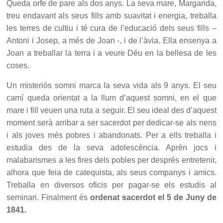
Queda orfe de pare als dos anys. La seva mare, Margarida,
treu endavant als seus fills amb suavitat i energia, treballa
les terres de cultiu i té cura de l’educació dels seus fills –
Antoni i Josep, a més de Joan -, i de l’àvia. Ella ensenya a
Joan a treballar la terra i a veure Déu en la bellesa de les
coses.
Un misteriós somni marca la seva vida als 9 anys. El seu
camí queda orientat a la llum d’aquest somni, en el que
mare i fill veuen una ruta a seguir. El seu ideal des d’aquest
moment serà arribar a ser sacerdot per dedicar-se als nens
i als joves més pobres i abandonats. Per a ells treballa i
estudia des de la seva adolescència. Aprèn jocs i
malabarismes a les fires dels pobles per després entretenir,
alhora que feia de catequista, als seus companys i amics.
Treballa en diversos oficis per pagar-se els estudis al
seminari. Finalment és
ordenat sacerdot el 5 de Juny de
1841.