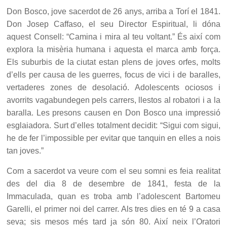
Don Bosco, jove sacerdot de 26 anys, arriba a Torí el 1841.
Don Josep Caffaso, el seu Director Espiritual, li dóna
aquest Consell: “Camina i mira al teu voltant.” És així com
explora la misèria humana i aquesta el marca amb força.
Els suburbis de la ciutat estan plens de joves orfes, molts
d’ells per causa de les guerres, focus de vici i de baralles,
vertaderes zones de desolació. Adolescents ociosos i
avorrits vagabundegen pels carrers, llestos al robatori i a la
baralla. Les presons causen en Don Bosco una impressió
esglaiadora. Surt d’elles totalment decidit: “Sigui com sigui,
he de fer l’impossible per evitar que tanquin en elles a nois
tan joves.”
Com a sacerdot va veure com el seu somni es feia realitat
des del dia 8 de desembre de 1841, festa de la
Immaculada, quan es troba amb l’adolescent Bartomeu
Garelli, el primer noi del carrer. Als tres dies en té 9 a casa
seva; sis mesos més tard ja són 80. Així neix l’Oratori