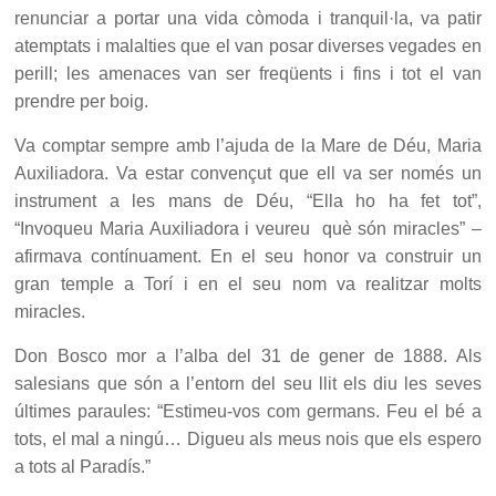
renunciar a portar una vida còmoda i tranquil·la, va patir
atemptats i malalties que el van posar diverses vegades en
perill; les amenaces van ser freqüents i fins i tot el van
prendre per boig.
Va comptar sempre amb l’ajuda de la Mare de Déu, Maria
Auxiliadora. Va estar convençut que ell va ser només un
instrument a les mans de Déu, “Ella ho ha fet tot”,
“Invoqueu Maria Auxiliadora i veureu què són miracles” –
afirmava contínuament. En el seu honor va construir un
gran temple a Torí i en el seu nom va realitzar molts
miracles.
Don Bosco mor a l’alba del 31 de gener de 1888. Als
salesians que són a l’entorn del seu llit els diu les seves
últimes paraules: “Estimeu-vos com germans. Feu el bé a
tots, el mal a ningú… Digueu als meus nois que els espero
a tots al Paradís.”