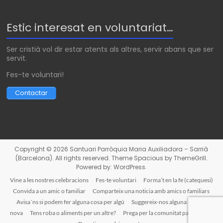
Estic interesat en voluntariat…
Ser cristià vol dir estar atents als altres, servir abans que ser
servit.
Fes-te voluntari!
Contactar
Copyright © 2026
Santuari Parròquia Maria Auxiliadora – Sarrià
(Barcelona)
. All rights reserved. Theme
Spacious
by ThemeGrill.
Powered by:
WordPress
.
Vine a les nostres celebracions
Fes-te voluntari
Forma’t en la fe (catequesi)
Convida a un amic o familiar
Comparteix una noticia amb amics o familiars
Avisa´ns si podem fer alguna cosa per algú
Suggereix-nos alguna activitat
nova
Tens roba o aliments per un altre?
Prega per la comunitat parroquial