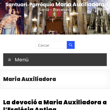
Skip
to
content
Santuari Parròquia
Fent camí amb Maria
Maria Auxiliadora –
Menú
Sarrià (Barcelona)
Maria Auxiliadora
La devoció a Maria Auxiliadora a
l’Església Antiga