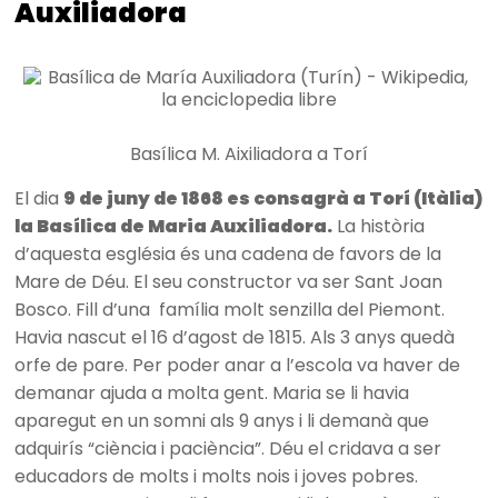
Auxiliadora
Basílica M. Aixiliadora a Torí
El dia
9 de juny de 1868 es consagrà a Torí (Itàlia)
la Basílica de Maria Auxiliadora.
La història
d’aquesta església és una cadena de favors de la
Mare de Déu. El seu constructor va ser Sant Joan
Bosco. Fill d’una família molt senzilla del Piemont.
Havia nascut el 16 d’agost de 1815. Als 3 anys quedà
orfe de pare. Per poder anar a l’escola va haver de
demanar ajuda a molta gent. Maria se li havia
aparegut en un somni als 9 anys i li demanà que
adquirís “ciència i paciència”. Déu el cridava a ser
educadors de molts i molts nois i joves pobres.