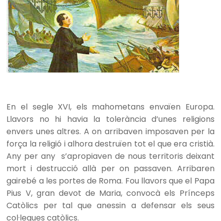
En el segle XVI, els mahometans envaïen Europa.
Llavors no hi havia la tolerància d’unes religions
envers unes altres. A on arribaven imposaven per la
força la religió i alhora destruïen tot el que era cristià.
Any per any s’apropiaven de nous territoris deixant
mort i destrucció allà per on passaven. Arribaren
gairebé a les portes de Roma. Fou llavors que el Papa
Pius V, gran devot de Maria, convocà els Prínceps
Catòlics per tal que anessin a defensar els seus
col·legues catòlics.