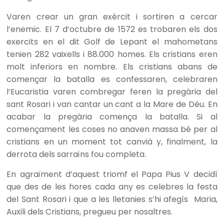
Varen crear un gran exèrcit i sortiren a cercar
l’enemic. El 7 d’octubre de 1572 es trobaren els dos
exercits en el dit Golf de Lepant el mahometans
tenien 282 vaixells i 88.000 homes. Els cristians eren
molt inferiors en nombre. Els cristians abans de
començar la batalla es confessaren, celebraren
l’Eucaristia varen combregar feren la pregària del
sant Rosari i van cantar un cant a la Mare de Déu. En
acabar la pregària comença la batalla. Si al
començament les coses no anaven massa bé per al
cristians en un moment tot canvià y, finalment, la
derrota dels sarraïns fou completa.
En agraïment d’aquest triomf el Papa Pius V decidí
que des de les hores cada any es celebres la festa
del Sant Rosari i que a les lletanies s’hi afegís Maria,
Auxili dels Cristians, pregueu per nosaltres.