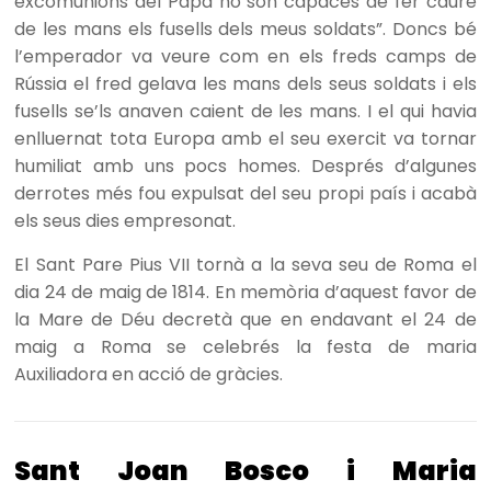
excomunions del Papa no són capaces de fer caure
de les mans els fusells dels meus soldats”. Doncs bé
l’emperador va veure com en els freds camps de
Rússia el fred gelava les mans dels seus soldats i els
fusells se’ls anaven caient de les mans. I el qui havia
enlluernat tota Europa amb el seu exercit va tornar
humiliat amb uns pocs homes. Després d’algunes
derrotes més fou expulsat del seu propi país i acabà
els seus dies empresonat.
El Sant Pare Pius VII tornà a la seva seu de Roma el
dia 24 de maig de 1814. En memòria d’aquest favor de
la Mare de Déu decretà que en endavant el 24 de
maig a Roma se celebrés la festa de maria
Auxiliadora en acció de gràcies.
Sant Joan Bosco i Maria