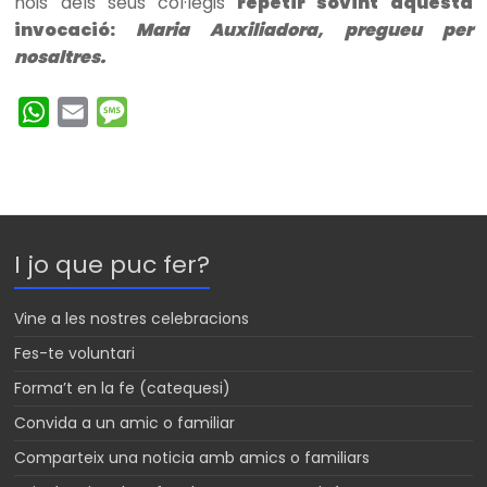
nois dels seus col·legis
repetir sovint aquesta
invocació:
Maria Auxiliadora, pregueu per
nosaltres.
W
E
M
h
m
e
a
a
s
t
i
s
s
l
a
I jo que puc fer?
A
g
p
e
Vine a les nostres celebracions
p
Fes-te voluntari
Forma’t en la fe (catequesi)
Convida a un amic o familiar
Comparteix una noticia amb amics o familiars