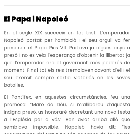
El Papa i Napoleó
En el segle XIX succeeix un fet trist. L’emperador
Napoleó portat per l’ambició i el seu orgull va fer
presoner el Papa Pius VII. Portava ja alguns anys a
presó i no es veia l’esperança d’obtenir la llibertat ja
que l’emperador era el governant més poderós de
moment. Fins i tot els reis tremolaven davant d’ell i el
seu exercit sempre sortia victoriós en les seves
batalles.
El Pontífex, en aquestes circumstàncies, feu una
promesa: “Mare de Déu, si m’allibereu d’aquesta
indigna presó, us honoraré decretant una nova festa
a l’Església per a vós”. Ben aviat arribà allò que
semblava impossible. Napoleó havia dit: “les