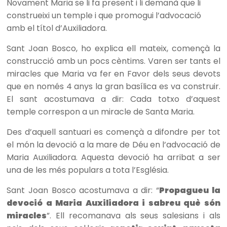
Novament Maria se li fa present i li demanà que li
construeixi un temple i que promogui l’advocació
amb el títol d’Auxiliadora.
Sant Joan Bosco, ho explica ell mateix, començà la
construcció amb un pocs cèntims. Varen ser tants el
miracles que Maria va fer en Favor dels seus devots
que en només 4 anys la gran basílica es va construir.
El sant acostumava a dir: Cada totxo d’aquest
temple correspon a un miracle de Santa Maria.
Des d’aquell santuari es començà a difondre per tot
el món la devoció a la mare de Déu en l’advocació de
Maria Auxiliadora. Aquesta devoció ha arribat a ser
una de les més populars a tota l’Església.
Sant Joan Bosco acostumava a dir: “
Propagueu la
devoció a Maria Auxiliadora i sabreu què són
miracles
”. Ell recomanava als seus salesians i als