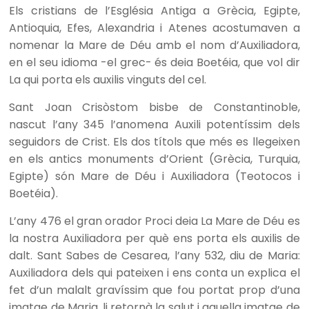
Els cristians de l’Església Antiga a Grècia, Egipte,
Antioquia, Efes, Alexandria i Atenes acostumaven a
nomenar la Mare de Déu amb el nom d’Auxiliadora,
en el seu idioma -el grec- és deia Boetéia, que vol dir
La qui porta els auxilis vinguts del cel.
Sant Joan Crisòstom bisbe de Constantinoble,
nascut l’any 345 l’anomena Auxili potentíssim dels
seguidors de Crist. Els dos títols que més es llegeixen
en els antics monuments d’Orient (Grècia, Turquia,
Egipte) són Mare de Déu i Auxiliadora (Teotocos i
Boetéia).
L’any 476 el gran orador Proci deia La Mare de Déu es
la nostra Auxiliadora per què ens porta els auxilis de
dalt. Sant Sabes de Cesarea, l’any 532, diu de Maria:
Auxiliadora dels qui pateixen i ens conta un explica el
fet d’un malalt gravíssim que fou portat prop d’una
imatge de Maria, li retornà la salut i aquella imatge de