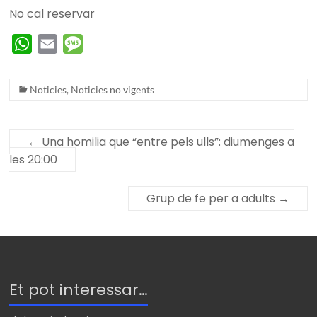
No cal reservar
W
E
M
h
m
e
a
a
s
Noticies
,
Noticies no vigents
t
i
s
s
l
a
←
Una homilia que “entre pels ulls”: diumenges a
A
g
les 20:00
p
e
p
Grup de fe per a adults
→
Et pot interessar…