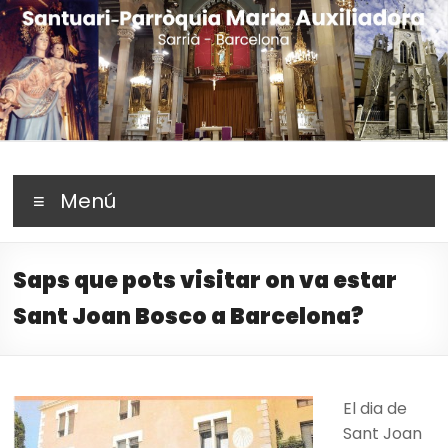
Skip
to
content
Santuari Parròquia
Fent camí amb Maria
Menú
Maria Auxiliadora –
Sarrià (Barcelona)
Saps que pots visitar on va estar
Sant Joan Bosco a Barcelona?
El dia de
Sant Joan