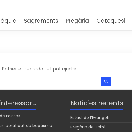
aria Auxiliadora – Sarrià
ròquia
Sagraments
Pregària
Catequesi
Potser el cercador et pot ajudar.
 interessar…
Notícies recents
s de misses
Estudi de l’Evangeli
n certificat de baptisme
Pregària de Taizè