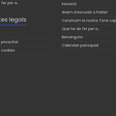
fer per a...
Iniciació
Anem d’excursió a Poblet
es legals
Construïm la nostra Torre ca
Que he de fer per a…
Benvinguts!
 privacitat
Calendari parroquial
e cookies