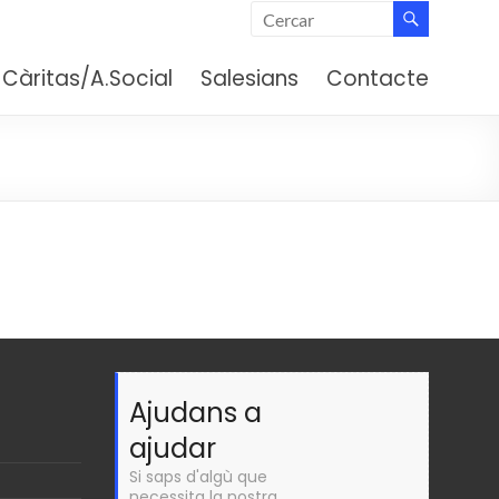
 (Barcelona)
Càritas/A.Social
Salesians
Contacte
Ajudans a
ajudar
Si saps d'algù que
necessita la nostra