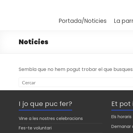
Santuari Parròquia M
Fent camí amb Maria
Portada/Noticies
La par
Noticies
Sembla que no hem pogut trobar el que busques. 
I jo que puc fer?
Et pot
Els horari
Vine a les nostres celebracions
Demanar u
Fes-te voluntari