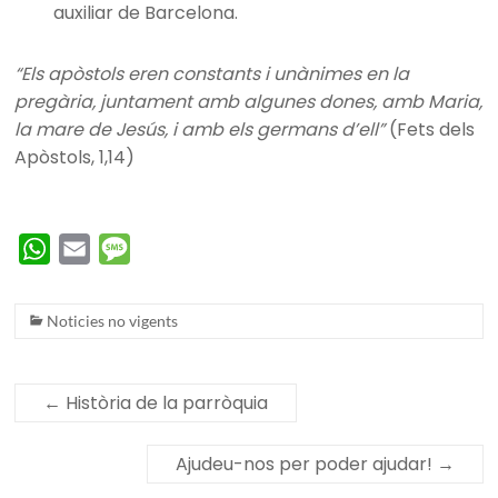
auxiliar de Barcelona.
“Els apòstols eren constants i unànimes en la
pregària, juntament amb algunes dones, amb Maria,
la mare de Jesús, i amb els germans d’ell”
(Fets dels
Apòstols, 1,14)
W
E
M
h
m
e
a
a
s
Noticies no vigents
t
i
s
s
l
a
←
Història de la parròquia
A
g
p
e
Ajudeu-nos per poder ajudar!
→
p