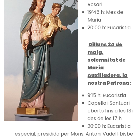
Rosari
19’45 h: Mes de
Maria
20’00 h: Eucaristia
Dilluns 24 de
maig,
solemnitat de
Maria
Auxiliadora, la
nostra Patrona
:
9’15 h: Eucaristia
Capella i Santuari
oberts fins a les 13 i
des de les 17 h.
20’00 h: Eucaristia
especial, presidida per Mons. Antoni Vadell, bisbe