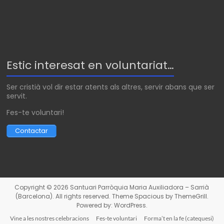
Estic interesat en voluntariat…
Ser cristià vol dir estar atents als altres, servir abans que ser
servit.
Fes-te voluntari!
Contactar
Copyright © 2026
Santuari Parròquia Maria Auxiliadora – Sarrià
(Barcelona)
. All rights reserved. Theme
Spacious
by ThemeGrill.
Powered by:
WordPress
.
Vine a les nostres celebracions
Fes-te voluntari
Forma’t en la fe (catequesi)