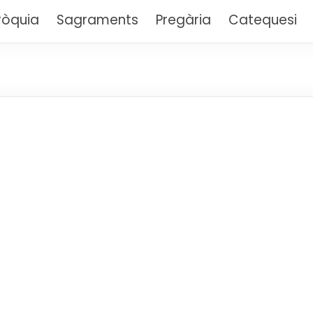
aria Auxiliadora – Sarrià
ròquia
Sagraments
Pregària
Catequesi