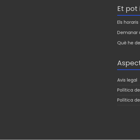
Et pot
Els horari
Demanar u
Què he de 
Aspect
Avis legal
Política de
Política d