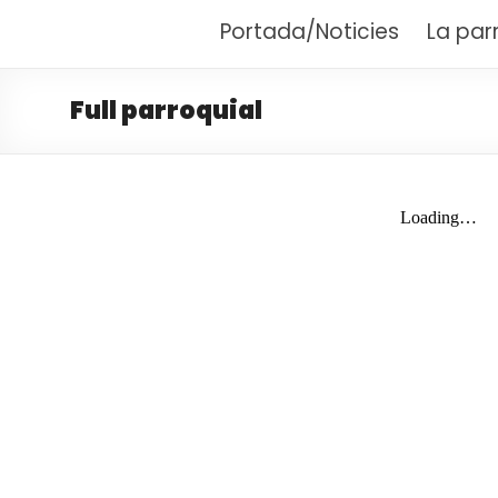
Santuari Parròquia M
Fent camí amb Maria
Portada/Noticies
La par
Full parroquial