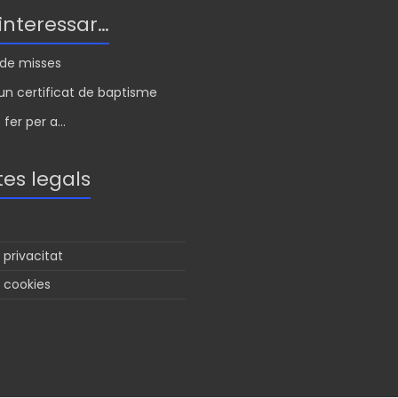
 interessar…
s de misses
n certificat de baptisme
fer per a...
es legals
 privacitat
e cookies