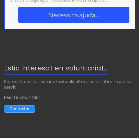
Si saps d'algù que necessita la nostra ajuda...
Necessita ajuda...
Estic interesat en voluntariat…
Ser cristià vol dir estar atents als altres, servir abans que ser
servit.
Fes-te voluntari!
Contactar