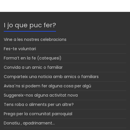
a
a
s
t
i
s
s
l
a
I jo que puc fer?
A
g
p
e
Vine a les nostres celebracions
p
Fes-te voluntari
Forma’t en la fe (catequesi)
Convida a un amic o familiar
Comparteix una noticia amb amics o familiars
Avisa´ns si podem fer alguna cosa per algú
Suggereix-nos alguna activitat nova
Tens roba o aliments per un altre?
Prega per la comunitat parroquial
Donatiu , apadrinament…