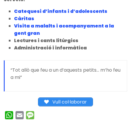
Catequesi d’infants i d’adolescents
Càritas
Visita a malalts i acompanyament a la
gent gran
Lectures i cants litúrgics
Administració i informàtica
“Tot allò que feu a un d’aquests petits… m’ho feu
a mi”
Vull col·laborar
W
E
M
h
m
e