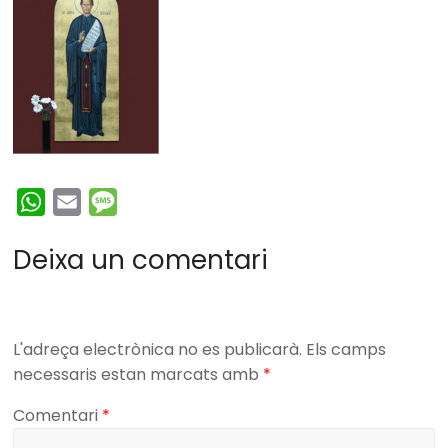
W
E
M
h
m
e
Deixa un comentari
a
a
s
t
i
s
s
l
a
A
g
L'adreça electrònica no es publicarà.
Els camps
p
e
necessaris estan marcats amb
*
p
Comentari
*