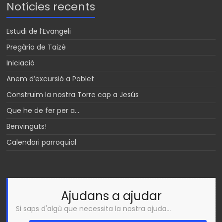
Notícies recents
Estudi de l’Evangeli
Pregària de Taizè
Iniciació
Anem d’excursió a Poblet
Construïm la nostra Torre cap a Jesús
Que he de fer per a…
Benvinguts!
Calendari parroquial
Ajudans a ajudar
Si saps d'algù que necessita la nostra ajuda...