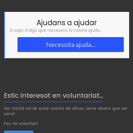
Ajudans a ajudar
Si saps d'algù que necessita la nostra ajuda...
Necessita ajuda...
Estic interesat en voluntariat…
Ser cristià vol dir estar atents als altres, servir abans que ser
servit.
Fes-te voluntari!