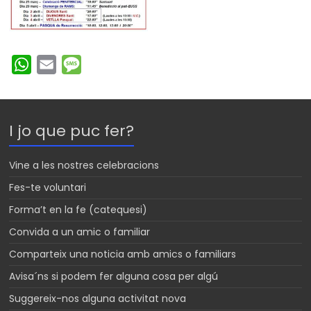
W
E
M
h
m
e
a
a
s
t
i
s
I jo que puc fer?
s
l
a
A
g
Vine a les nostres celebracions
p
e
Fes-te voluntari
p
Forma’t en la fe (catequesi)
Convida a un amic o familiar
Comparteix una noticia amb amics o familiars
Avisa´ns si podem fer alguna cosa per algú
Suggereix-nos alguna activitat nova