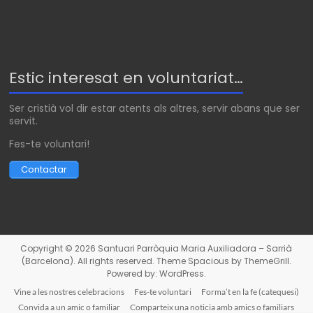
Estic interesat en voluntariat…
Ser cristià vol dir estar atents als altres, servir abans que ser
servit.
Fes-te voluntari!
Contactar
Copyright © 2026
Santuari Parròquia Maria Auxiliadora – Sarrià
(Barcelona)
. All rights reserved. Theme
Spacious
by ThemeGrill.
Powered by:
WordPress
.
Vine a les nostres celebracions
Fes-te voluntari
Forma’t en la fe (catequesi)
Convida a un amic o familiar
Comparteix una noticia amb amics o familiars