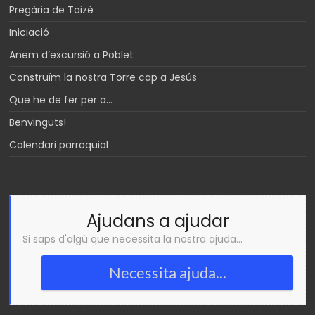
Pregària de Taizè
Iniciació
Anem d’excursió a Poblet
Construïm la nostra Torre cap a Jesús
Que he de fer per a…
Benvinguts!
Calendari parroquial
Ajudans a ajudar
Si saps d'algù que necessita la nostra ajuda...
Necessita ajuda...