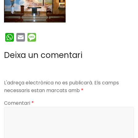
W
E
M
h
m
e
Deixa un comentari
a
a
s
t
i
s
s
l
a
A
g
L'adreça electrònica no es publicarà.
Els camps
p
e
necessaris estan marcats amb
*
p
Comentari
*