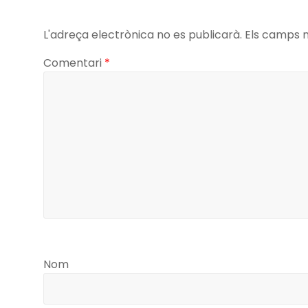
s
l
a
A
g
L'adreça electrònica no es publicarà.
Els camps 
p
e
Comentari
*
p
Nom