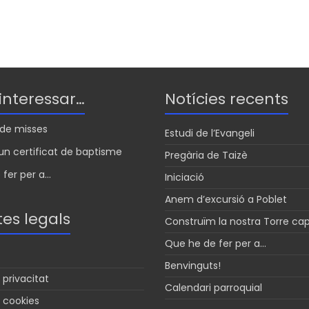
 interessar…
Notícies recents
s de misses
Estudi de l’Evangeli
n certificat de baptisme
Pregària de Taizè
fer per a...
Iniciació
Anem d’excursió a Poblet
es legals
Construïm la nostra Torre ca
Que he de fer per a…
Benvinguts!
 privacitat
Calendari parroquial
e cookies