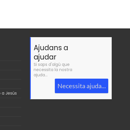
Ajudans a
ajudar
Si saps d'algù que
necessita la nostra
ajuda...
Necessita ajuda...
p a Jesús