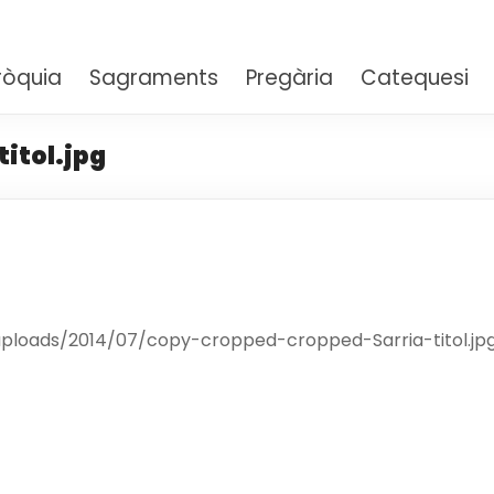
aria Auxiliadora – Sarrià
ròquia
Sagraments
Pregària
Catequesi
itol.jpg
uploads/2014/07/copy-cropped-cropped-Sarria-titol.jp