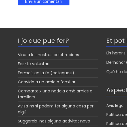
I jo que puc fer?
Et pot
Els horari
Vine a les nostres celebracions
Demanar u
Fes-te voluntari
Què he de 
Forma’t en la fe (catequesi)
Convida a un amic o familiar
Aspect
Comparteix una noticia amb amics o
familiars
Avis legal
Avisa´ns si podem fer alguna cosa per
algú
Política de
Suggereix-nos alguna activitat nova
Política d