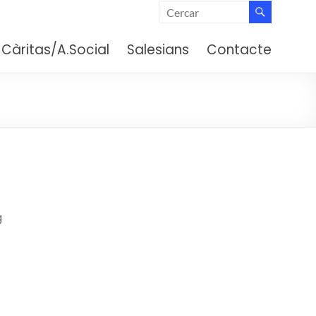
 (Barcelona)
Càritas/A.Social
Salesians
Contacte
g