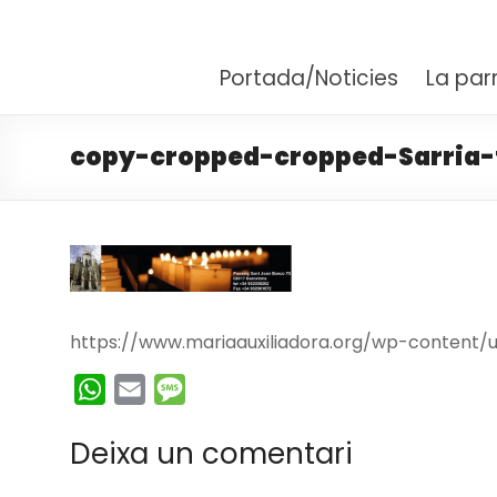
Santuari Parròquia M
Fent camí amb Maria
Portada/Noticies
La par
copy-cropped-cropped-Sarria-t
https://www.mariaauxiliadora.org/wp-content/
W
E
M
h
m
e
Deixa un comentari
a
a
s
t
i
s