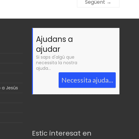
Següent →
Ajudans a
ajudar
Si saps d'algù que
necessita la nostra
ajuda...
Necessita ajuda...
p a Jesús
Estic interesat en