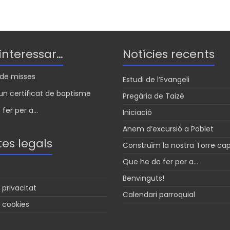
 interessar…
Notícies recents
s de misses
Estudi de l’Evangeli
n certificat de baptisme
Pregària de Taizè
fer per a...
Iniciació
Anem d’excursió a Poblet
es legals
Construïm la nostra Torre ca
Que he de fer per a…
Benvinguts!
 privacitat
Calendari parroquial
e cookies