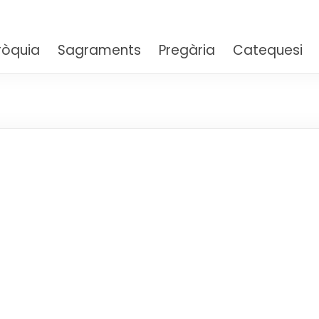
aria Auxiliadora – Sarrià
ròquia
Sagraments
Pregària
Catequesi