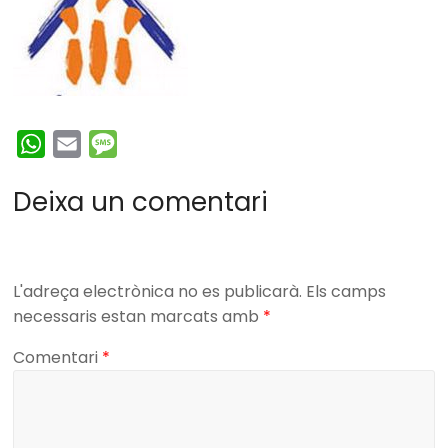
W
E
M
h
m
e
Deixa un comentari
a
a
s
t
i
s
s
l
a
A
g
L'adreça electrònica no es publicarà.
Els camps
p
e
necessaris estan marcats amb
*
p
Comentari
*