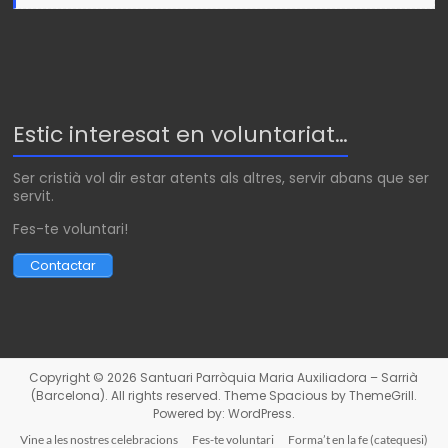
Estic interesat en voluntariat…
Ser cristià vol dir estar atents als altres, servir abans que ser
servit.
Fes-te voluntari!
Contactar
Copyright © 2026
Santuari Parròquia Maria Auxiliadora – Sarrià
(Barcelona)
. All rights reserved. Theme
Spacious
by ThemeGrill.
Powered by:
WordPress
.
Vine a les nostres celebracions
Fes-te voluntari
Forma’t en la fe (catequesi)