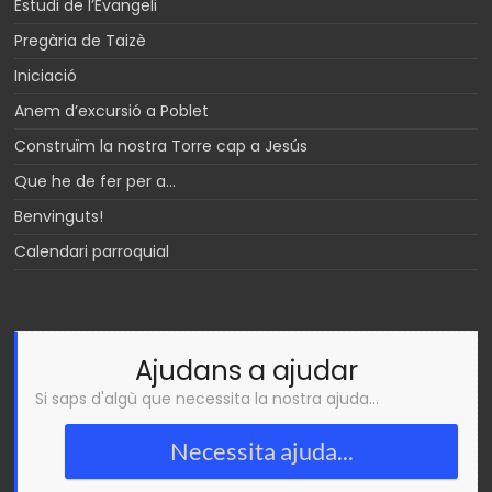
Estudi de l’Evangeli
Pregària de Taizè
Iniciació
Anem d’excursió a Poblet
Construïm la nostra Torre cap a Jesús
Que he de fer per a…
Benvinguts!
Calendari parroquial
Ajudans a ajudar
Si saps d'algù que necessita la nostra ajuda...
Necessita ajuda...