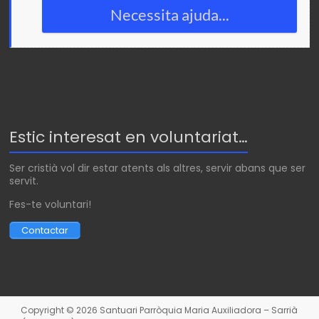
Necessita ajuda...
Estic interesat en voluntariat…
Ser cristià vol dir estar atents als altres, servir abans que ser
servit.
Fes-te voluntari!
Contactar
Copyright © 2026
Santuari Parròquia Maria Auxiliadora – Sarrià