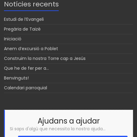
Notícies recents
Estudi de l’Evangeli
Pregària de Taizè
Iniciació
Anem d’excursió a Poblet
Construïm la nostra Torre cap a Jesús
Que he de fer per a…
Benvinguts!
Calendari parroquial
Ajudans a ajudar
Si saps d'algù que necessita la nostra ajuda...