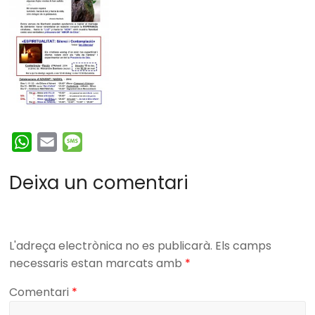
W
E
M
h
m
e
Deixa un comentari
a
a
s
t
i
s
s
l
a
A
g
L'adreça electrònica no es publicarà.
Els camps
p
e
necessaris estan marcats amb
*
p
Comentari
*