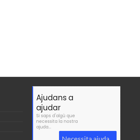
Ajudans a
ajudar
Si saps d'algù que
necessita la nostra
ajuda...
Necessita ajuda...