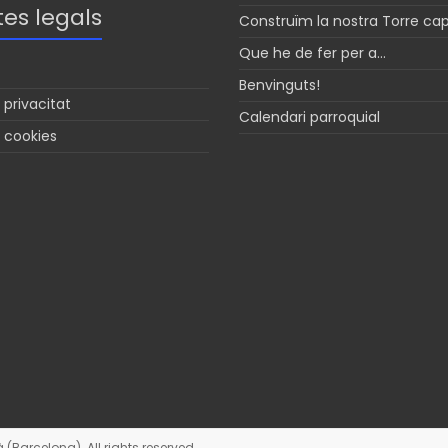
es legals
Construïm la nostra Torre ca
Que he de fer per a…
Benvinguts!
 privacitat
Calendari parroquial
e cookies
ià (Barcelona)
. All rights reserved.