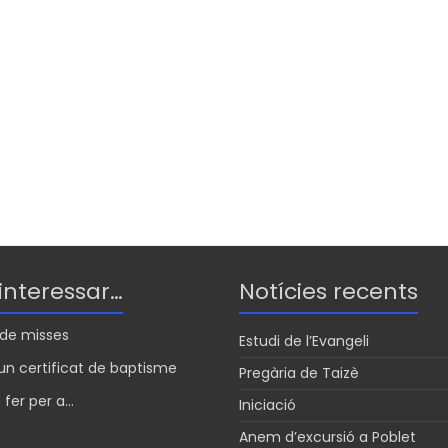
 interessar…
Notícies recents
s de misses
Estudi de l’Evangeli
n certificat de baptisme
Pregària de Taizè
fer per a...
Iniciació
Anem d’excursió a Poblet