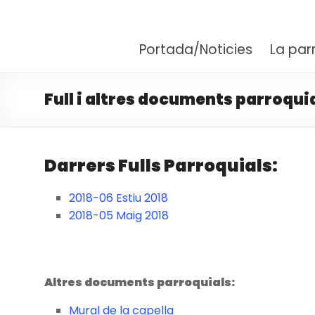
Santuari Parròquia M
Fent camí amb Maria
Portada/Noticies
La par
Full i altres documents parroqui
Darrers Fulls Parroquials:
2018-06 Estiu 2018
2018-05 Maig 2018
Altres documents parroquials:
Mural de la capella