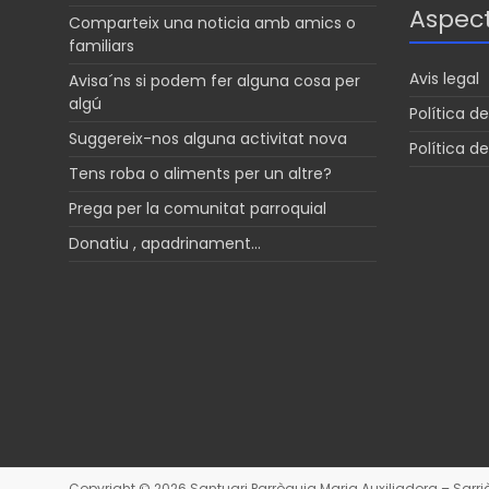
Aspect
Comparteix una noticia amb amics o
familiars
Avis legal
Avisa´ns si podem fer alguna cosa per
algú
Política de
Suggereix-nos alguna activitat nova
Política d
Tens roba o aliments per un altre?
Prega per la comunitat parroquial
Donatiu , apadrinament…
Copyright © 2026
Santuari Parròquia Maria Auxiliadora – Sarr