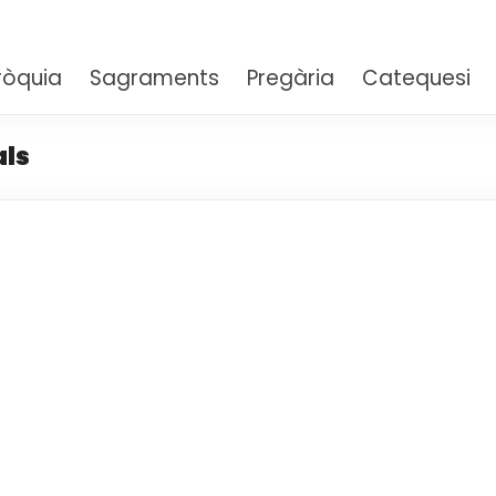
aria Auxiliadora – Sarrià
ròquia
Sagraments
Pregària
Catequesi
als