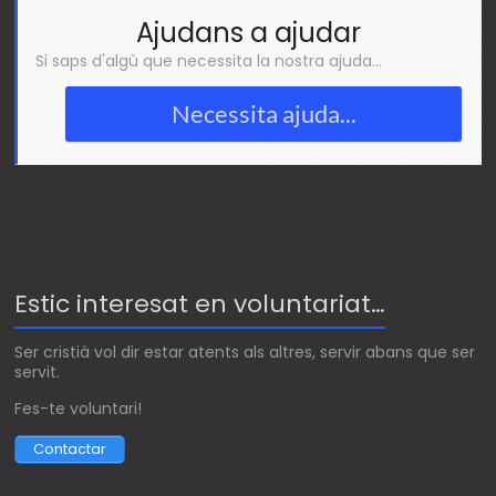
Ajudans a ajudar
Si saps d'algù que necessita la nostra ajuda...
Necessita ajuda...
Estic interesat en voluntariat…
Ser cristià vol dir estar atents als altres, servir abans que ser
servit.
Fes-te voluntari!
Contactar