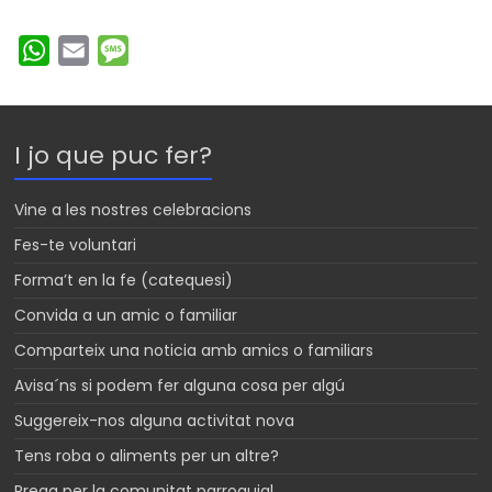
W
E
M
h
m
e
a
a
s
t
i
s
I jo que puc fer?
s
l
a
A
g
Vine a les nostres celebracions
p
e
Fes-te voluntari
p
Forma’t en la fe (catequesi)
Convida a un amic o familiar
Comparteix una noticia amb amics o familiars
Avisa´ns si podem fer alguna cosa per algú
Suggereix-nos alguna activitat nova
Tens roba o aliments per un altre?
Prega per la comunitat parroquial