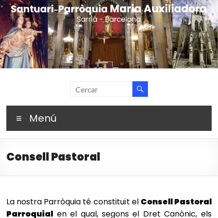
Skip
to
content
Santuari Parròquia
Fent camí amb Maria
Maria Auxiliadora –
Menú
Sarrià (Barcelona)
Consell Pastoral
La nostra Parròquia té constituït el
Consell Pastoral
Parroquial
en el qual, segons el Dret Canònic, els