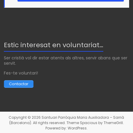
Estic interesat en voluntariat…
Ser cristià vol dir estar atents als altres, servir abans que ser
servit.
Fes-te voluntari!
Contactar
Copyright © 2026
Santuari Parròquia Maria Auxiliadora – Sarrià
(Barcelona)
. All rights reserved. Theme
Spacious
by ThemeGrill.
Powered by:
WordPress
.