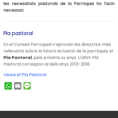
les necessitats pastorals de la Parròquia ho facin
necessari.
Pla pastoral
En el Consell Parroquial s’aproven les directrius més
rellevants sobre la futura actuació de la parròquia, el
Pla Pastoral
, pels pròxims xx anys. L’últim Pla
Pastoral correspon al dels anys 2013-2016
Veure el Pla Pastoral
W
E
M
h
m
e
a
a
s
t
i
s
s
l
a