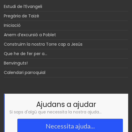
Estudi de l’Evangeli
Pregària de Taizè
Iniciació
Anem d’excursió a Poblet
Construïm la nostra Torre cap a Jesús
Que he de fer per a…
Benvinguts!
Calendari parroquial
Ajudans a ajudar
Si saps d'algù que necessita la nostra ajuda...
Necessita ajuda...