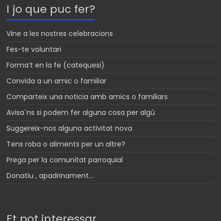
I jo que puc fer?
A
g
p
e
Vine a les nostres celebracions
p
Fes-te voluntari
Forma’t en la fe (catequesi)
Convida a un amic o familiar
Comparteix una noticia amb amics o familiars
Avisa´ns si podem fer alguna cosa per algú
Suggereix-nos alguna activitat nova
Tens roba o aliments per un altre?
Prega per la comunitat parroquial
Donatiu , apadrinament…
Et pot interessar…