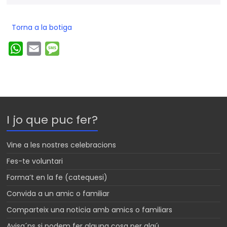
Torna a la botiga
W
E
M
h
m
e
a
a
s
t
i
s
s
l
a
I jo que puc fer?
A
g
p
e
Vine a les nostres celebracions
p
Fes-te voluntari
Forma’t en la fe (catequesi)
Convida a un amic o familiar
Comparteix una noticia amb amics o familiars
Avisa´ns si podem fer alguna cosa per algú