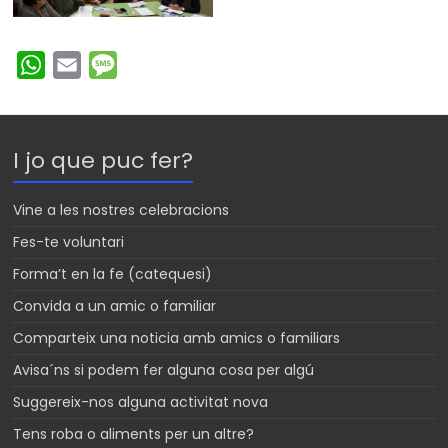
W
E
M
h
m
e
a
a
s
t
i
s
I jo que puc fer?
s
l
a
A
g
Vine a les nostres celebracions
p
e
Fes-te voluntari
p
Forma’t en la fe (catequesi)
Convida a un amic o familiar
Comparteix una noticia amb amics o familiars
Avisa´ns si podem fer alguna cosa per algú
Suggereix-nos alguna activitat nova
Tens roba o aliments per un altre?