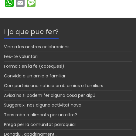
W
E
M
h
m
e
a
a
s
t
i
s
I jo que puc fer?
s
l
a
A
g
Vine a les nostres celebracions
p
e
Fes-te voluntari
p
Forma’t en la fe (catequesi)
Convida a un amic o familiar
Comparteix una noticia amb amics o familiars
Avisa´ns si podem fer alguna cosa per algú
Suggereix-nos alguna activitat nova
Tens roba o aliments per un altre?
Prega per la comunitat parroquial
Donatiu , apadrinament…