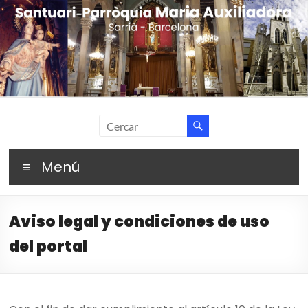
Skip
to
content
Santuari Parròquia
Fent camí amb Maria
Maria Auxiliadora –
Menú
Sarrià (Barcelona)
Aviso legal y condiciones de uso
del portal