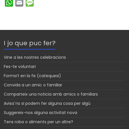
W
E
M
h
m
e
a
a
s
t
i
s
s
l
a
I jo que puc fer?
A
g
p
e
Vine a les nostres celebracions
p
Fes-te voluntari
Forma’t en la fe (catequesi)
Convida a un amic o familiar
Comparteix una noticia amb amics o familiars
Avisa´ns si podem fer alguna cosa per algú
Suggereix-nos alguna activitat nova
Tens roba o aliments per un altre?