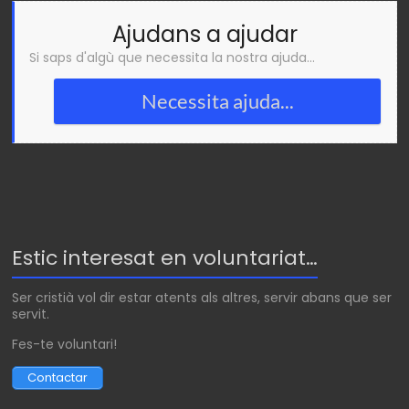
Ajudans a ajudar
Si saps d'algù que necessita la nostra ajuda...
Necessita ajuda...
Estic interesat en voluntariat…
Ser cristià vol dir estar atents als altres, servir abans que ser
servit.
Fes-te voluntari!
Contactar